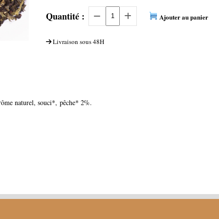
Quantité :
Ajouter au panier
Livraison sous 48H
arôme naturel, souci*, pêche* 2%.