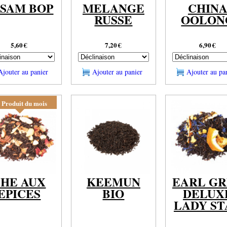
SSAM BOP
MELANGE
CHIN
RUSSE
OOLON
5,60
€
7,20
€
6,90
€
Ajouter au panier
Ajouter au panier
Ajouter au pa
Produit du mois
THE AUX
KEEMUN
EARL G
EPICES
BIO
DELUX
LADY ST