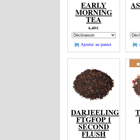
EARLY
A
MORNING
TEA
6,40
€
Ajouter au panier
DARJEELING
FTGFOP 1
SECOND
FLUSH