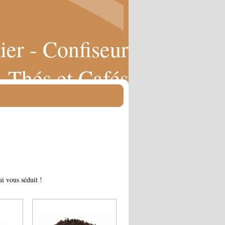
ier - Confiseur
Thés et Cafés
i vous séduit !